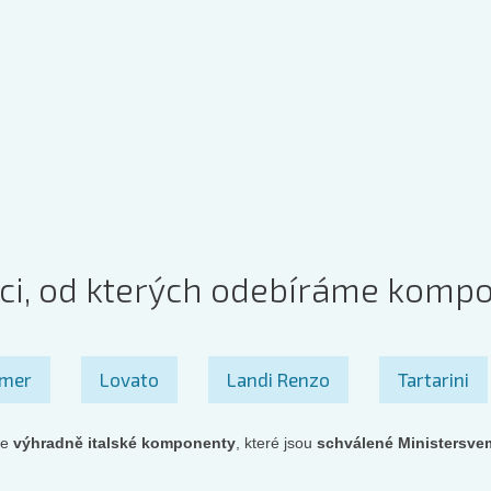
ci, od kterých odebíráme komp
mer
Lovato
Landi Renzo
Tartarini
me
výhradně italské komponenty
, které jsou
schválené Ministersve