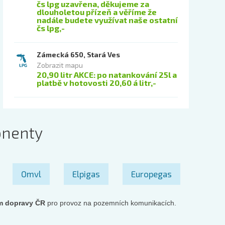
čs lpg uzavřena, děkujeme za
dlouholetou přízeň a věříme že
nadále budete využívat naše ostatní
čs lpg,-
Zámecká 650, Stará Ves
Zobrazit mapu
20,90 litr AKCE: po natankování 25l a
platbě v hotovosti 20,60 á litr,-
onenty
Omvl
Elpigas
Europegas
m dopravy ČR
pro provoz na pozemních komunikacích.