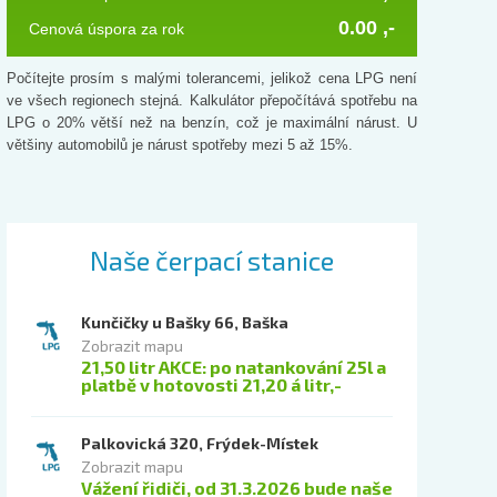
0.00
,-
Cenová úspora za rok
Počítejte prosím s malými tolerancemi, jelikož cena LPG není
ve všech regionech stejná. Kalkulátor přepočítává spotřebu na
LPG o 20% větší než na benzín, což je maximální nárust. U
většiny automobilů je nárust spotřeby mezi 5 až 15%.
Naše čerpací stanice
Kunčičky u Bašky 66, Baška
Zobrazit mapu
21,50 litr AKCE: po natankování 25l a
platbě v hotovosti 21,20 á litr,-
Palkovická 320, Frýdek-Místek
Zobrazit mapu
Vážení řidiči, od 31.3.2026 bude naše