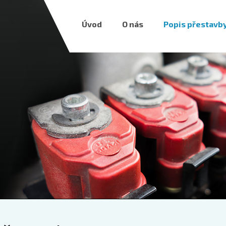
Úvod
O nás
Popis přestavb