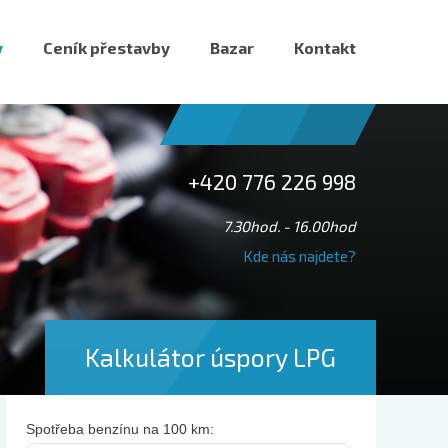
y
Ceník přestavby
Bazar
Kontakt
+420 776 226 998
7.30hod. - 16.00hod
Kde nás najdete?
Kalkulátor úspory LPG
Spotřeba benzínu na 100 km: