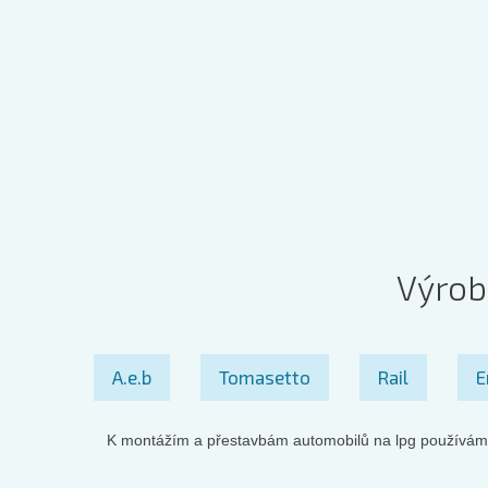
Výrob
A.e.b
Tomasetto
Rail
E
K montážím a přestavbám automobilů na lpg používá